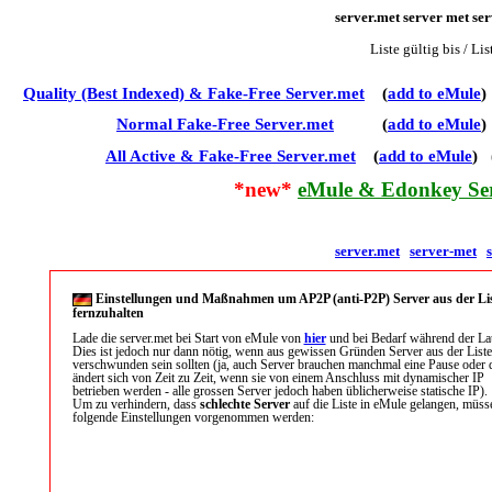
server.met server met ser
Liste gültig bis / Li
Quality (Best Indexed) & Fake-Free
Server.met
(
add to eMule
)
Normal
Fake-Free
Server.met
(
add to eMule
)
All Active & Fake-Free
Server.met
(
add to eMule
) 
*new*
eMule & Edonkey Ser
server.met
server-met
Einstellungen und Maßnahmen um AP2P (anti-P2P) Server aus der Li
fernzuhalten
Lade die server.met bei Start von eMule von
hier
und bei Bedarf während der Lau
Dies ist jedoch nur dann nötig, wenn aus gewissen Gründen Server aus der Liste
verschwunden sein sollten (ja, auch Server brauchen manchmal eine Pause oder d
ändert sich von Zeit zu Zeit, wenn sie von einem Anschluss mit dynamischer IP
betrieben werden - alle grossen Server jedoch haben üblicherweise statische IP).
Um zu verhindern, dass
schlechte Server
auf die Liste in eMule gelangen, müss
folgende Einstellungen vorgenommen werden: